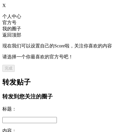
X
个人中心
官方号
我的圈子
返回顶部
现在我们可以设置自己的Score啦，关注你喜欢的内容
请选择一个你最喜欢的官方号吧！
完成
转发贴子
转发到您关注的圈子
标题：
内容：