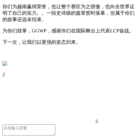
你们为越南赢得荣誉，也让整个赛区为之骄傲，也向全世界证
明了自己的实力。。一段史诗级的篇章暂时落幕，但属于你们
的故事还远未结束。
为你们鼓掌，GGWP，感谢你们在国际舞台上代表LCP奋战。
下一次，让我们以更强的姿态归来。
2
5